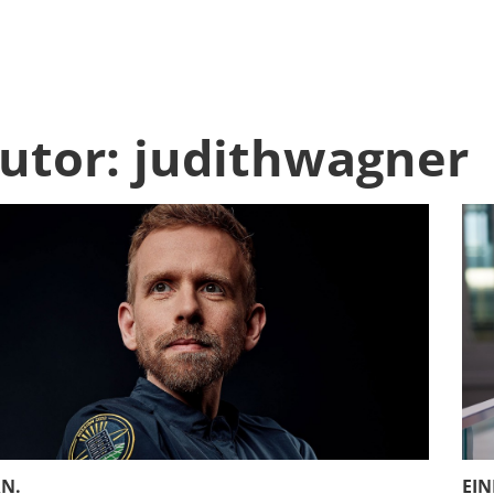
utor:
judithwagner
N.
EIN