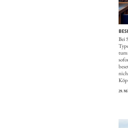
BES
Bei 
Type
tumm
sofo
bese
nich
Köpf
29. M