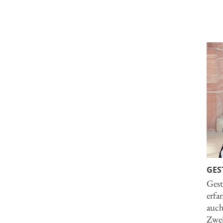
GES
Gest
erfa
auch
Zwei