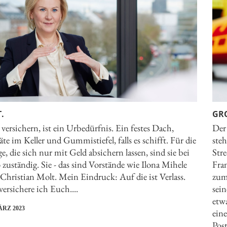
.
GR
 versichern, ist ein Urbedürfnis. Ein festes Dach,
Der
äte im Keller und Gummistiefel, falls es schifft. Für die
steh
e, die sich nur mit Geld absichern lassen, sind sie bei
Str
 zuständig. Sie - das sind Vorstände wie Ilona Mihele
Fran
Christian Molt. Mein Eindruck: Auf die ist Verlass.
zumi
versichere ich Euch....
sei
etwa
ÄRZ 2023
ein
Post