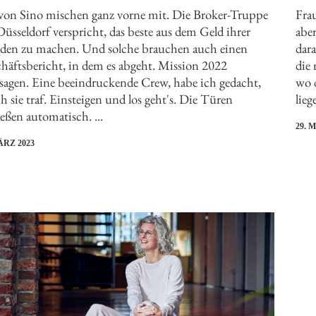
von Sino mischen ganz vorne mit. Die Broker-Truppe
Fra
Düsseldorf verspricht, das beste aus dem Geld ihrer
abe
en zu machen. Und solche brauchen auch einen
dar
häftsbericht, in dem es abgeht. Mission 2022
die 
sagen. Eine beeindruckende Crew, habe ich gedacht,
wo 
ich sie traf. Einsteigen und los geht's. Die Türen
lieg
ießen automatisch. ...
29. 
ÄRZ 2023