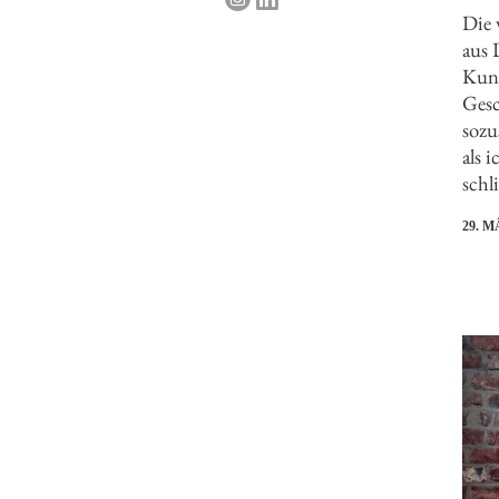
Die 
aus 
Kund
Gesc
sozu
als 
schl
29. M