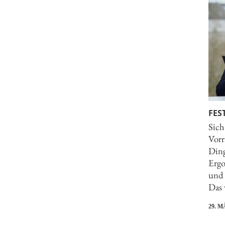
FEST
Sich
Vorr
Ding
Ergo
und 
Das 
29. M