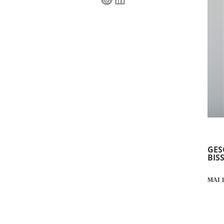
GES
BIS
MAI 1