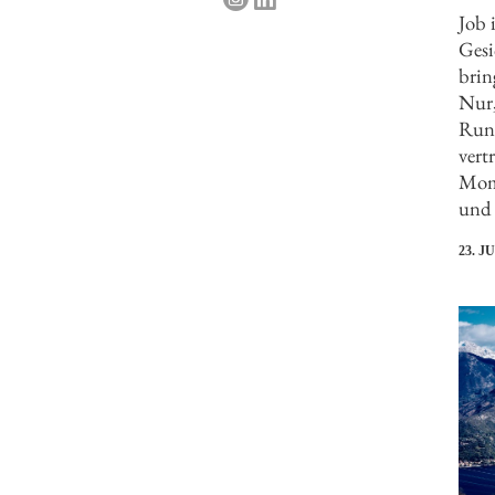
Job 
Gesi
brin
Nur,
Rund
vert
Mome
und 
23. J