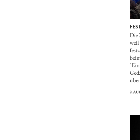
FES
Die 
weil
fest
beim
"Ein
Geda
über
9. AU