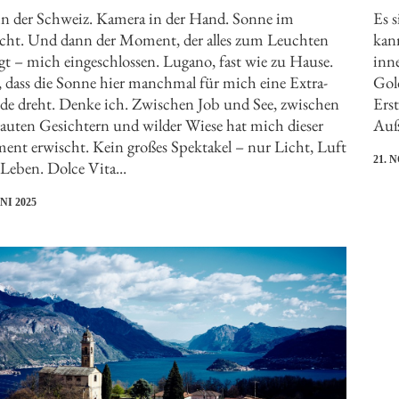
in der Schweiz. Kamera in der Hand. Sonne im
Es s
cht. Und dann der Moment, der alles zum Leuchten
kann
gt – mich eingeschlossen. Lugano, fast wie zu Hause.
inn
 dass die Sonne hier manchmal für mich eine Extra-
Gol
e dreht. Denke ich. Zwischen Job und See, zwischen
Ers
rauten Gesichtern und wilder Wiese hat mich dieser
Auße
nt erwischt. Kein großes Spektakel – nur Licht, Luft
21. 
Leben. Dolce Vita...
UNI 2025