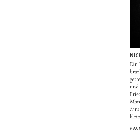
NIC
Ein 
brac
getr
und 
Frie
Mana
darü
klein
9. AU